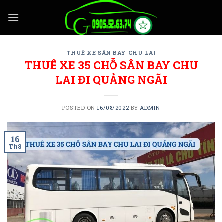
Skip
to
content
THUÊ XE SÂN BAY CHU LAI
THUÊ XE 35 CHỖ SÂN BAY CHU
LAI ĐI QUẢNG NGÃI
POSTED ON
16/08/2022
BY
ADMIN
16
Th8