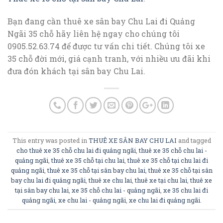
Bạn đang cần thuê xe sân bay Chu Lai đi Quảng
Ngãi 35 chỗ hãy liên hệ ngay cho chúng tôi
0905.52.63.74 để được tư vấn chi tiết. Chúng tôi xe
35 chỗ đời mới, giá cạnh tranh, với nhiều ưu đãi khi
đưa đón khách tại sân bay Chu Lai.
This entry was posted in
THUÊ XE SÂN BAY CHU LAI
and tagged
cho thuê xe 35 chỗ chu lai đi quảng ngãi
,
thuê xe 35 chỗ chu lai -
quảng ngãi
,
thuê xe 35 chỗ tại chu lai
,
thuê xe 35 chỗ tại chu lai đi
quảng ngãi
,
thuê xe 35 chỗ tại sân bay chu lai
,
thuê xe 35 chỗ tại sân
bay chu lai đi quảng ngãi
,
thuê xe chu lai
,
thuê xe tại chu lai
,
thuê xe
tại sân bay chu lai
,
xe 35 chỗ chu lai - quảng ngãi
,
xe 35 chu lai đi
quảng ngãi
,
xe chu lai - quảng ngãi
,
xe chu lai đi quảng ngãi
.