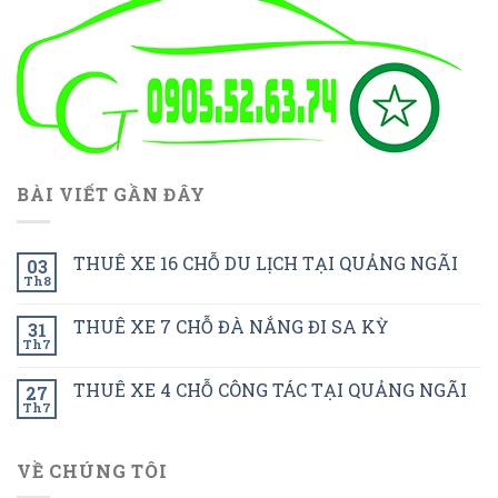
BÀI VIẾT GẦN ĐÂY
THUÊ XE 16 CHỖ DU LỊCH TẠI QUẢNG NGÃI
03
Th8
THUÊ XE 7 CHỖ ĐÀ NẮNG ĐI SA KỲ
31
Th7
THUÊ XE 4 CHỖ CÔNG TÁC TẠI QUẢNG NGÃI
27
Th7
VỀ CHÚNG TÔI