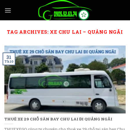
Skip
to
content
TAG ARCHIVES:
XE CHU LAI – QUẢNG NGÃI
31
Th10
THUÊ XE 29 CHỖ SÂN BAY CHU LAI ĐI QUẢNG NGÃI
THUEXEGO công ty chuyên cho thuê xe 29 chỗ tại sân bay Chu