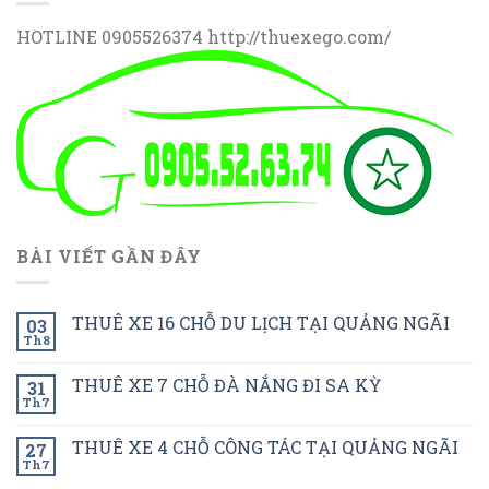
HOTLINE 0905526374 http://thuexego.com/
BÀI VIẾT GẦN ĐÂY
THUÊ XE 16 CHỖ DU LỊCH TẠI QUẢNG NGÃI
03
Th8
THUÊ XE 7 CHỖ ĐÀ NẮNG ĐI SA KỲ
31
Th7
THUÊ XE 4 CHỖ CÔNG TÁC TẠI QUẢNG NGÃI
27
Th7