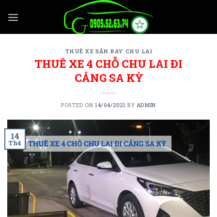
Skip
to
content
THUÊ XE SÂN BAY CHU LAI
THUÊ XE 4 CHỖ CHU LAI ĐI
CẢNG SA KỲ
POSTED ON
14/04/2021
BY
ADMIN
14
Th4