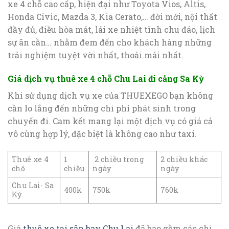
xe 4 chỗ cao cấp, hiện đại như Toyota Vios, Altis,
Honda Civic, Mazda 3, Kia Cerato,… đời mới, nội thất
đầy đủ, điều hòa mát, lái xe nhiệt tình chu đáo, lịch
sự ân cần… nhằm đem đến cho khách hàng những
trải nghiệm tuyệt vời nhất, thoải mái nhất.
Giá dịch vụ thuê xe 4 chỗ Chu Lai đi cảng Sa Kỳ
Khi sử dụng dịch vụ xe của THUEXEGO bạn không
cần lo lắng đến những chi phí phát sinh trong
chuyến đi. Cam kết mang lại một dịch vụ có giá cả
vô cùng hợp lý, đặc biệt là không cao như taxi.
Thuê xe 4
1
2 chiều trong
2 chiều khác
chô
chiều
ngày
ngày
Chu Lai- Sa
400k
750k
760k
Kỳ
Giá
thuê xe tại sân bay Chu Lai
đã bao gồm các chi