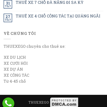
THUÊ XE 7 CHỖ ĐÀ NẮNG ĐI SA KỲ
31
Th7
THUÊ XE 4 CHỖ CÔNG TÁC TẠI QUẢNG NGÃI
27
Th7
VỀ CHÚNG TÔI
THUEXEGO chuyên cho thuê xe:
XE DU LỊCH
XE CƯỚI HỎI
XE DỰ ÁN
XE CÔNG TÁC
Từ 4-45 chỗ
THUEXEGO