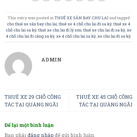
This entry was posted in
THUÊ XE SÂN BAY CHU LAI
and tagged
cho thuê xe sân bay chu lai
,
thuê xe 4 chỗ chu lai đi sa kỳ
,
thuê xe 4
chỗ chu lai sa kỳ
,
thuê xe chu lai đi lý sơn
,
thuê xe chu lai đi sa kỳ
,
xe
4 chỗ chu lai đi cảng sa kỳ
,
xe 4 chỗ chu lai sa kỳ
,
xe chu lai đi sa kỳ
.
ADMIN
THUÊ XE 29 CHỖ CÔNG
THUÊ XE 45 CHỖ CÔNG
TÁC TẠI QUẢNG NGÃI
TÁC TẠI QUẢNG NGÃI
Để lại một bình luận
Bạn phải
đăng nhập
để gửi bình luận.