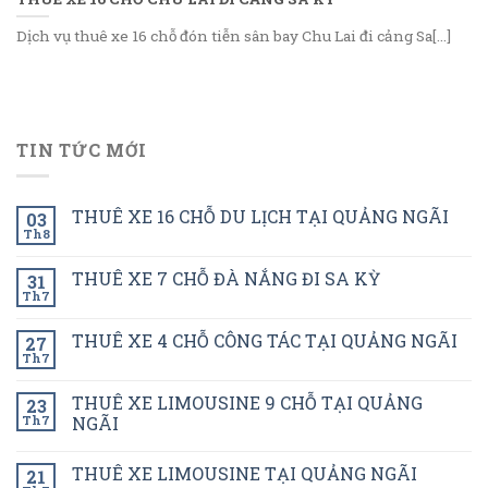
Dịch vụ thuê xe 16 chỗ đón tiễn sân bay Chu Lai đi cảng Sa[...]
TIN TỨC MỚI
THUÊ XE 16 CHỖ DU LỊCH TẠI QUẢNG NGÃI
03
Th8
THUÊ XE 7 CHỖ ĐÀ NẮNG ĐI SA KỲ
31
Th7
THUÊ XE 4 CHỖ CÔNG TÁC TẠI QUẢNG NGÃI
27
Th7
THUÊ XE LIMOUSINE 9 CHỖ TẠI QUẢNG
23
Th7
NGÃI
THUÊ XE LIMOUSINE TẠI QUẢNG NGÃI
21