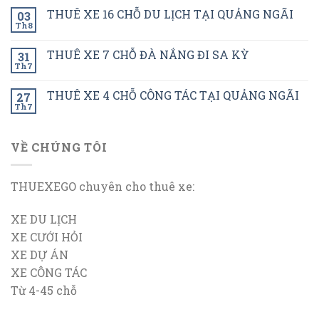
THUÊ XE 16 CHỖ DU LỊCH TẠI QUẢNG NGÃI
03
Th8
THUÊ XE 7 CHỖ ĐÀ NẮNG ĐI SA KỲ
31
Th7
THUÊ XE 4 CHỖ CÔNG TÁC TẠI QUẢNG NGÃI
27
Th7
VỀ CHÚNG TÔI
THUEXEGO chuyên cho thuê xe:
XE DU LỊCH
XE CƯỚI HỎI
XE DỰ ÁN
XE CÔNG TÁC
Từ 4-45 chỗ