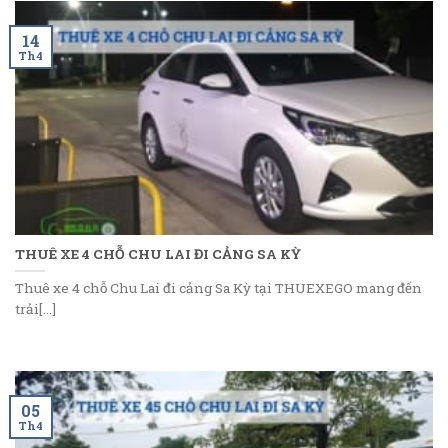
14
Th4
THUÊ XE 4 CHỖ CHU LAI ĐI CẢNG SA KỲ
Thuê xe 4 chỗ Chu Lai đi cảng Sa Kỳ tại THUEXEGO mang đến
trải[...]
05
Th4