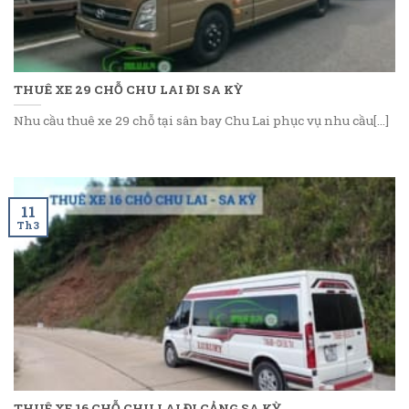
THUÊ XE 29 CHỖ CHU LAI ĐI SA KỲ
Nhu cầu thuê xe 29 chỗ tại sân bay Chu Lai phục vụ nhu cầu[...]
11
Th3
THUÊ XE 16 CHỖ CHU LAI ĐI CẢNG SA KỲ