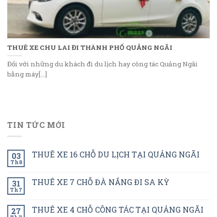
THUÊ XE CHU LAI ĐI THÀNH PHỐ QUẢNG NGÃI
Đối với những du khách đi du lịch hay công tác Quảng Ngãi
bằng máy[...]
TIN TỨC MỚI
THUÊ XE 16 CHỖ DU LỊCH TẠI QUẢNG NGÃI
03
Th8
THUÊ XE 7 CHỖ ĐÀ NẮNG ĐI SA KỲ
31
Th7
THUÊ XE 4 CHỖ CÔNG TÁC TẠI QUẢNG NGÃI
27