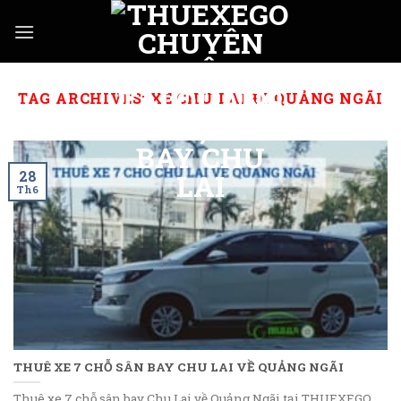
Skip
to
content
TAG ARCHIVES:
XE CHU LAI ĐI QUẢNG NGÃI
28
Th6
THUÊ XE 7 CHỖ SÂN BAY CHU LAI VỀ QUẢNG NGÃI
Thuê xe 7 chỗ sân bay Chu Lai về Quảng Ngãi tại THUEXEGO