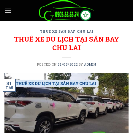
Skip
to
content
THUÊ XE SÂN BAY CHU LAI
THUÊ XE DU LỊCH TẠI SÂN BAY
CHU LAI
POSTED ON
31/05/2022
BY
ADMIN
31
Th5