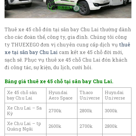
Thuê xe 45 chỗ đón tại sân bay Chu Lai thường dành
cho các đoàn thể, công ty, gia đình. Chúng tôi công
ty THUEXEGO đơn vị chuyên cung cấp dịch vụ
thuê
xe tại sân bay Chu Lai
cam kết xe 45 chỗ đời mới,
sạch sẽ. Phục vụ thuê xe 45 chỗ Chu Lai đón khách
đi công tác, sự kiện, du lịch, cưới hỏi.
Bảng giá thuê xe 45 chỗ tại sân bay Chu Lai.
Xe 45 chỗ sân
Hyundai
Thaco
Huyndai
bay Chu Lai
Aero Space
Universe
Universe
Xe Chu Lai – Sa
2700k
2800k
3000k
Kỳ
Xe Chu Lai – tp
2600k
2700k
2800k
Quảng Ngãi