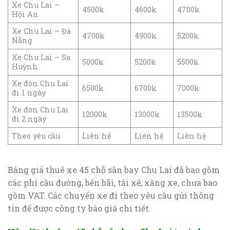
Xe Chu Lai –
4500k
4600k
4700k
Hội An
Xe Chu Lai – Đà
4700k
4900k
5200k
Nẵng
Xe Chu Lai – Sa
5000k
5200k
5500k
Huỳnh
Xe đón Chu Lai
6500k
6700k
7000k
đi 1 ngày
Xe đón Chu Lai
12000k
13000k
13500k
đi 2 ngày
Theo yêu cầu
Liên hệ
Liên hệ
Liên hệ
Bảng giá thuê xe 45 chỗ sân bay Chu Lai đã bao gồm
các phí cầu đường, bến bãi, tài xế, xăng xe, chưa bao
gồm VAT. Các chuyến xe đi theo yêu cầu gửi thông
tin để được công ty báo giá chi tiết.