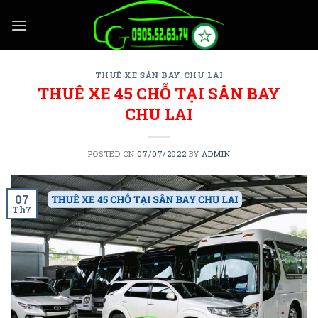
Skip
to
content
THUÊ XE SÂN BAY CHU LAI
THUÊ XE 45 CHỖ TẠI SÂN BAY
CHU LAI
POSTED ON
07/07/2022
BY
ADMIN
07
Th7