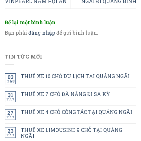
VINPEARL NAM HỘI AN
NGÃI ĐI QUẢNG BÌNH
Để lại một bình luận
Bạn phải
đăng nhập
để gửi bình luận.
TIN TỨC MỚI
THUÊ XE 16 CHỖ DU LỊCH TẠI QUẢNG NGÃI
03
Th8
THUÊ XE 7 CHỖ ĐÀ NẮNG ĐI SA KỲ
31
Th7
THUÊ XE 4 CHỖ CÔNG TÁC TẠI QUẢNG NGÃI
27
Th7
THUÊ XE LIMOUSINE 9 CHỖ TẠI QUẢNG
23
Th7
NGÃI