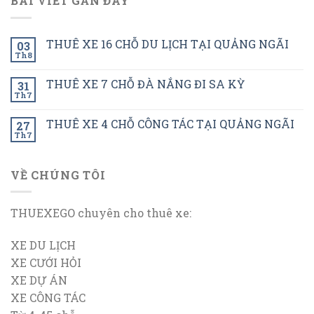
BÀI VIẾT GẦN ĐÂY
THUÊ XE 16 CHỖ DU LỊCH TẠI QUẢNG NGÃI
03
Th8
THUÊ XE 7 CHỖ ĐÀ NẮNG ĐI SA KỲ
31
Th7
THUÊ XE 4 CHỖ CÔNG TÁC TẠI QUẢNG NGÃI
27
Th7
VỀ CHÚNG TÔI
THUEXEGO chuyên cho thuê xe:
XE DU LỊCH
XE CƯỚI HỎI
XE DỰ ÁN
XE CÔNG TÁC