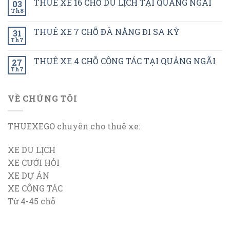
THUÊ XE 16 CHỖ DU LỊCH TẠI QUẢNG NGÃI
03
Th8
THUÊ XE 7 CHỖ ĐÀ NẮNG ĐI SA KỲ
31
Th7
THUÊ XE 4 CHỖ CÔNG TÁC TẠI QUẢNG NGÃI
27
Th7
VỀ CHÚNG TÔI
THUEXEGO chuyên cho thuê xe:
XE DU LỊCH
XE CƯỚI HỎI
XE DỰ ÁN
XE CÔNG TÁC
Từ 4-45 chỗ