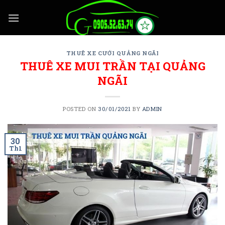
Skip
to
content
THUÊ XE CƯỚI QUẢNG NGÃI
THUÊ XE MUI TRẦN TẠI QUẢNG
NGÃI
POSTED ON
30/01/2021
BY
ADMIN
30
Th1