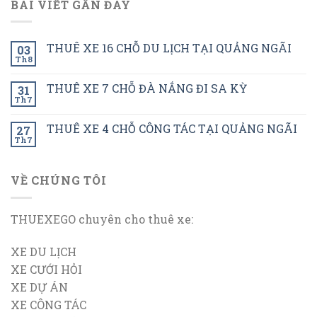
BÀI VIẾT GẦN ĐÂY
THUÊ XE 16 CHỖ DU LỊCH TẠI QUẢNG NGÃI
03
Th8
THUÊ XE 7 CHỖ ĐÀ NẮNG ĐI SA KỲ
31
Th7
THUÊ XE 4 CHỖ CÔNG TÁC TẠI QUẢNG NGÃI
27
Th7
VỀ CHÚNG TÔI
THUEXEGO chuyên cho thuê xe:
XE DU LỊCH
XE CƯỚI HỎI
XE DỰ ÁN
XE CÔNG TÁC