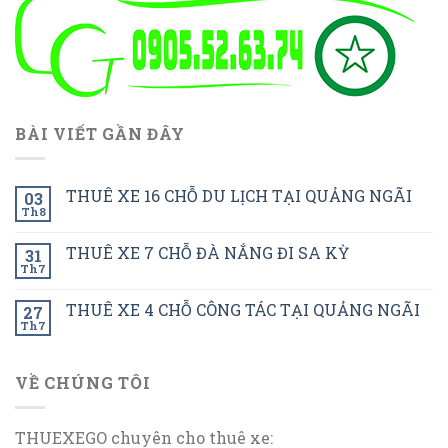
BÀI VIẾT GẦN ĐÂY
THUÊ XE 16 CHỖ DU LỊCH TẠI QUẢNG NGÃI
03
Th8
THUÊ XE 7 CHỖ ĐÀ NẮNG ĐI SA KỲ
31
Th7
THUÊ XE 4 CHỖ CÔNG TÁC TẠI QUẢNG NGÃI
27
Th7
VỀ CHÚNG TÔI
THUEXEGO chuyên cho thuê xe: