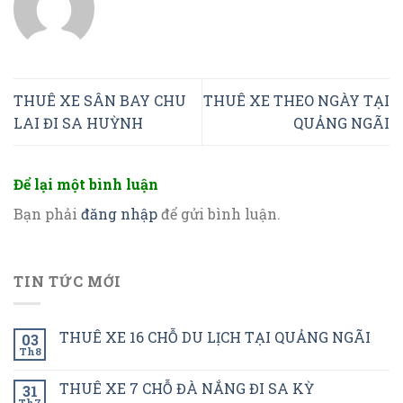
THUÊ XE SÂN BAY CHU
THUÊ XE THEO NGÀY TẠI
LAI ĐI SA HUỲNH
QUẢNG NGÃI
Để lại một bình luận
Bạn phải
đăng nhập
để gửi bình luận.
TIN TỨC MỚI
THUÊ XE 16 CHỖ DU LỊCH TẠI QUẢNG NGÃI
03
Th8
THUÊ XE 7 CHỖ ĐÀ NẮNG ĐI SA KỲ
31
Th7