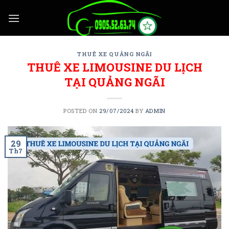
Skip
to
content
THUÊ XE QUẢNG NGÃI
THUÊ XE LIMOUSINE DU LỊCH
TẠI QUẢNG NGÃI
POSTED ON
29/07/2024
BY
ADMIN
29
Th7