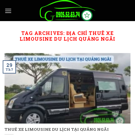
Skip
to
content
TAG ARCHIVES:
ĐỊA CHỈ THUÊ XE
LIMOUSINE DU LỊCH QUẢNG NGÃI
29
Th7
THUÊ XE LIMOUSINE DU LỊCH TẠI QUẢNG NGÃI