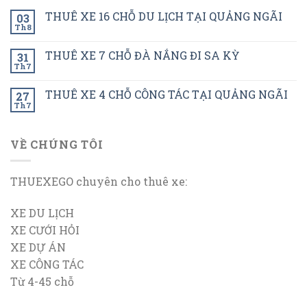
THUÊ XE 16 CHỖ DU LỊCH TẠI QUẢNG NGÃI
03
Th8
THUÊ XE 7 CHỖ ĐÀ NẮNG ĐI SA KỲ
31
Th7
THUÊ XE 4 CHỖ CÔNG TÁC TẠI QUẢNG NGÃI
27
Th7
VỀ CHÚNG TÔI
THUEXEGO chuyên cho thuê xe:
XE DU LỊCH
XE CƯỚI HỎI
XE DỰ ÁN
XE CÔNG TÁC
Từ 4-45 chỗ