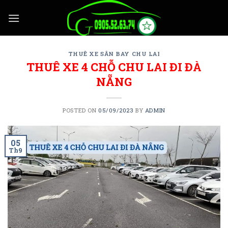
Skip
to
content
THUÊ XE SÂN BAY CHU LAI
THUÊ XE 4 CHỖ CHU LAI ĐI ĐÀ
NẴNG
POSTED ON
05/09/2023
BY
ADMIN
05
Th9