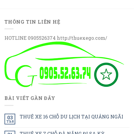
THÔNG TIN LIÊN HỆ
HOTLINE 0905526374 http://thuexego.com/
BÀI VIẾT GẦN ĐÂY
THUÊ XE 16 CHỖ DU LỊCH TẠI QUẢNG NGÃI
03
Th8
THUÊ XE 7 CHỖ ĐÀ NẮNG ĐI SA KỲ