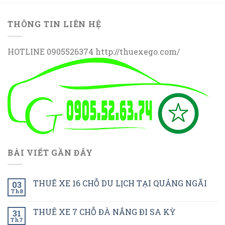
THÔNG TIN LIÊN HỆ
HOTLINE 0905526374 http://thuexego.com/
BÀI VIẾT GẦN ĐÂY
THUÊ XE 16 CHỖ DU LỊCH TẠI QUẢNG NGÃI
03
Th8
THUÊ XE 7 CHỖ ĐÀ NẮNG ĐI SA KỲ
31
Th7