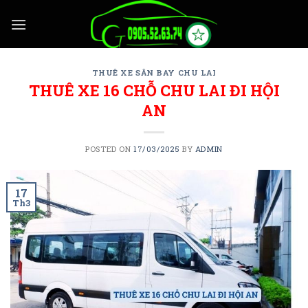
Skip
to
content
THUÊ XE SÂN BAY CHU LAI
THUÊ XE 16 CHỖ CHU LAI ĐI HỘI
AN
POSTED ON
17/03/2025
BY
ADMIN
17
Th3