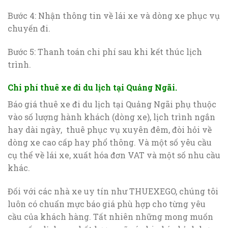
Bước 4: Nhận thông tin về lái xe và dòng xe phục vụ
chuyến đi.
Bước 5: Thanh toán chi phí sau khi kết thúc lịch
trình.
Chi phí thuê xe đi du lịch tại Quảng Ngãi.
Báo giá thuê xe đi du lịch tại Quảng Ngãi phụ thuộc
vào số lượng hành khách (dòng xe), lịch trình ngắn
hay dài ngày, thuê phục vụ xuyên đêm, đòi hỏi về
dòng xe cao cấp hay phổ thông. Và một số yêu cầu
cụ thể về lái xe, xuất hóa đơn VAT và một số nhu cầu
khác.
Đối với các nhà xe uy tín như THUEXEGO, chúng tôi
luôn có chuẩn mực báo giá phù hợp cho từng yêu
cầu của khách hàng. Tất nhiên những mong muốn