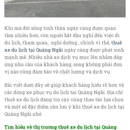
Khi mà đời sống tinh thần ngày càng được quan
tâm nhiều hơn, còn người bắt đầu nghỉ đến việc đi
du lịch, tham quan, nghỉ dưỡng…chính vì thế,
thuê
xe du lịch tại Quảng Ngãi
ngày càng được phát sinh
mạnh mẽ. Nhiều nhà xe dịch vụ mọc lên nhằm đáp
ứng nhu cầu của khách hàng, song không phải đơn
vị nào cũng đảm bảo về chất lượng và dịch vụ.
Bài viết dưới đây sẽ giúp khách hàng hiểu rõ hơn về
các dòng xe phục vụ du lịch tại Quảng Ngãi. Địa chỉ
thuê xe du lịch đáng tin cậy cùng thao tác lựa chọn
và một số đặc điểm cần lưu ý khi thuê xe du lịch tại
Quảng Ngãi nhé.
Tìm hiểu về thị trường thuê xe du lịch tại Quảng