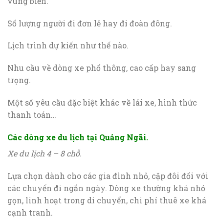
vùng biển.
Số lượng người đi đơn lẻ hay đi đoàn đông.
Lịch trình dự kiến như thế nào.
Nhu cầu về dòng xe phổ thông, cao cấp hay sang
trọng.
Một số yêu cầu đặc biệt khác về lái xe, hình thức
thanh toán…
Các dòng xe du lịch tại Quảng Ngãi.
Xe du lịch 4 – 8 chỗ.
Lựa chọn dành cho các gia đình nhỏ, cặp đôi đối với
các chuyến đi ngắn ngày. Dòng xe thường khá nhỏ
gọn, linh hoạt trong di chuyển, chi phí thuê xe khá
cạnh tranh.