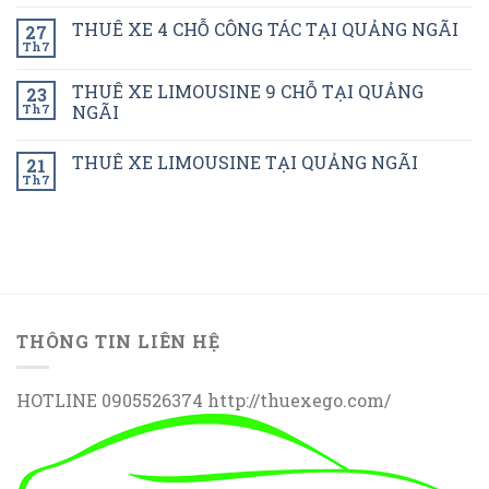
THUÊ XE 4 CHỖ CÔNG TÁC TẠI QUẢNG NGÃI
27
Th7
THUÊ XE LIMOUSINE 9 CHỖ TẠI QUẢNG
23
Th7
NGÃI
THUÊ XE LIMOUSINE TẠI QUẢNG NGÃI
21
Th7
THÔNG TIN LIÊN HỆ
HOTLINE 0905526374 http://thuexego.com/