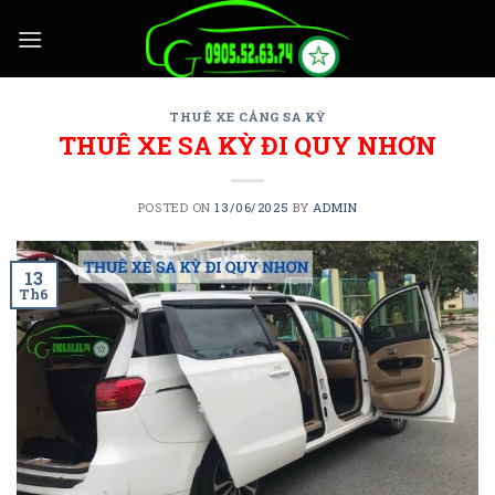
Skip
to
content
THUÊ XE CẢNG SA KỲ
THUÊ XE SA KỲ ĐI QUY NHƠN
POSTED ON
13/06/2025
BY
ADMIN
13
Th6