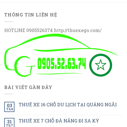
THÔNG TIN LIÊN HỆ
HOTLINE 0905526374 http://thuexego.com/
BÀI VIẾT GẦN ĐÂY
THUÊ XE 16 CHỖ DU LỊCH TẠI QUẢNG NGÃI
03
Th8
THUÊ XE 7 CHỖ ĐÀ NẮNG ĐI SA KỲ
31
Th7