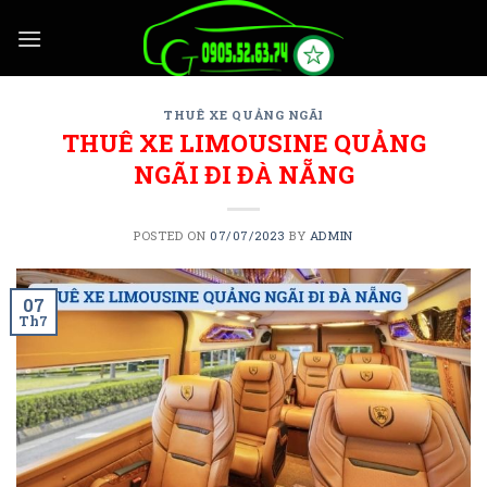
Skip
to
content
THUÊ XE QUẢNG NGÃI
THUÊ XE LIMOUSINE QUẢNG
NGÃI ĐI ĐÀ NẴNG
POSTED ON
07/07/2023
BY
ADMIN
07
Th7