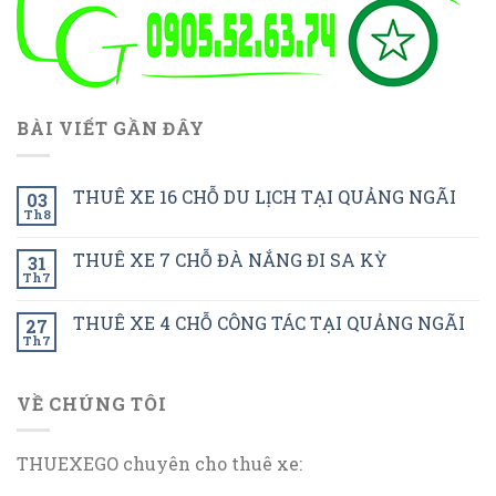
BÀI VIẾT GẦN ĐÂY
THUÊ XE 16 CHỖ DU LỊCH TẠI QUẢNG NGÃI
03
Th8
THUÊ XE 7 CHỖ ĐÀ NẮNG ĐI SA KỲ
31
Th7
THUÊ XE 4 CHỖ CÔNG TÁC TẠI QUẢNG NGÃI
27
Th7
VỀ CHÚNG TÔI
THUEXEGO chuyên cho thuê xe: