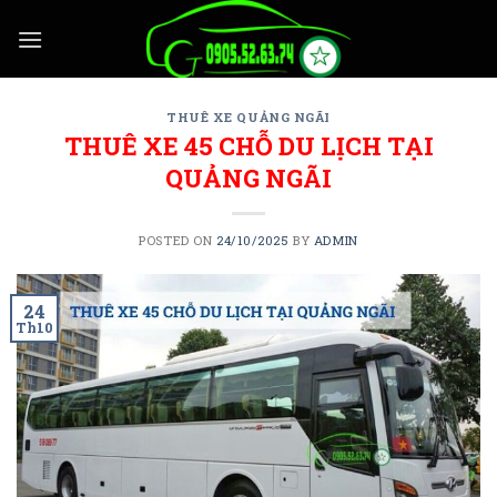
Skip
to
content
THUÊ XE QUẢNG NGÃI
THUÊ XE 45 CHỖ DU LỊCH TẠI
QUẢNG NGÃI
POSTED ON
24/10/2025
BY
ADMIN
24
Th10