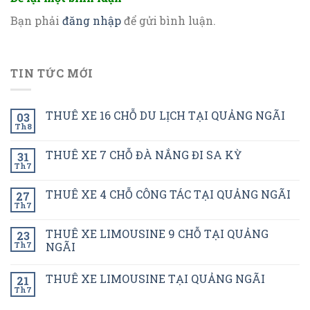
Bạn phải
đăng nhập
để gửi bình luận.
TIN TỨC MỚI
THUÊ XE 16 CHỖ DU LỊCH TẠI QUẢNG NGÃI
03
Th8
THUÊ XE 7 CHỖ ĐÀ NẮNG ĐI SA KỲ
31
Th7
THUÊ XE 4 CHỖ CÔNG TÁC TẠI QUẢNG NGÃI
27
Th7
THUÊ XE LIMOUSINE 9 CHỖ TẠI QUẢNG
23
Th7
NGÃI
THUÊ XE LIMOUSINE TẠI QUẢNG NGÃI
21
Th7