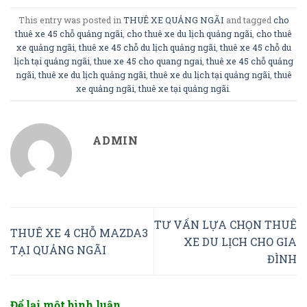
This entry was posted in
THUÊ XE QUẢNG NGÃI
and tagged
cho
thuê xe 45 chỗ quảng ngãi
,
cho thuê xe du lịch quảng ngãi
,
cho thuê
xe quảng ngãi
,
thuê xe 45 chỗ du lịch quảng ngãi
,
thuê xe 45 chỗ du
lịch tại quảng ngãi
,
thue xe 45 cho quang ngai
,
thuê xe 45 chỗ quảng
ngãi
,
thuê xe du lịch quảng ngãi
,
thuê xe du lịch tại quảng ngãi
,
thuê
xe quảng ngãi
,
thuê xe tại quảng ngãi
.
ADMIN
TƯ VẤN LỰA CHỌN THUÊ
THUÊ XE 4 CHỖ MAZDA3
XE DU LỊCH CHO GIA
TẠI QUẢNG NGÃI
ĐÌNH
Để lại một bình luận