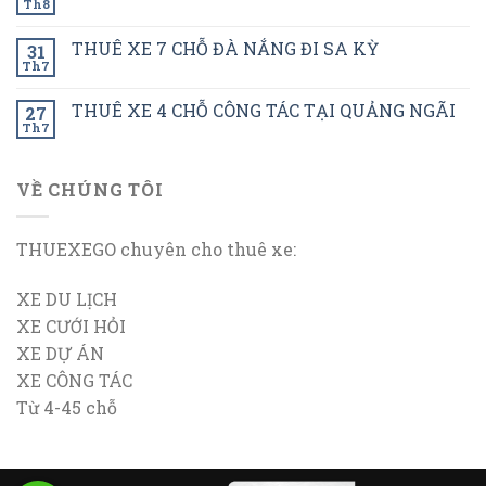
Th8
THUÊ XE 7 CHỖ ĐÀ NẮNG ĐI SA KỲ
31
Th7
THUÊ XE 4 CHỖ CÔNG TÁC TẠI QUẢNG NGÃI
27
Th7
VỀ CHÚNG TÔI
THUEXEGO chuyên cho thuê xe:
XE DU LỊCH
XE CƯỚI HỎI
XE DỰ ÁN
XE CÔNG TÁC
Từ 4-45 chỗ