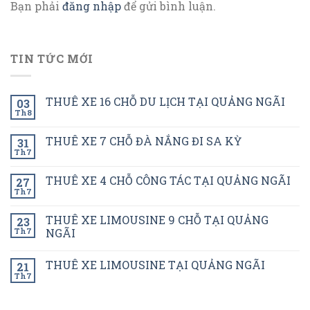
Bạn phải
đăng nhập
để gửi bình luận.
TIN TỨC MỚI
THUÊ XE 16 CHỖ DU LỊCH TẠI QUẢNG NGÃI
03
Th8
THUÊ XE 7 CHỖ ĐÀ NẮNG ĐI SA KỲ
31
Th7
THUÊ XE 4 CHỖ CÔNG TÁC TẠI QUẢNG NGÃI
27
Th7
THUÊ XE LIMOUSINE 9 CHỖ TẠI QUẢNG
23
Th7
NGÃI
THUÊ XE LIMOUSINE TẠI QUẢNG NGÃI
21
Th7