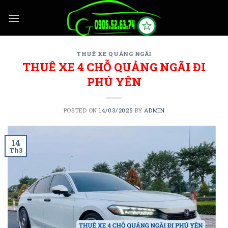
Skip
to
content
THUÊ XE QUẢNG NGÃI
THUÊ XE 4 CHỖ QUẢNG NGÃI ĐI
PHÚ YÊN
POSTED ON
14/03/2025
BY
ADMIN
14
Th3