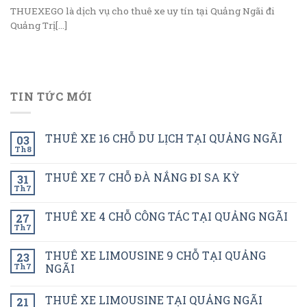
THUEXEGO là dịch vụ cho thuê xe uy tín tại Quảng Ngãi đi
Quảng Trị[...]
TIN TỨC MỚI
THUÊ XE 16 CHỖ DU LỊCH TẠI QUẢNG NGÃI
03
Th8
THUÊ XE 7 CHỖ ĐÀ NẮNG ĐI SA KỲ
31
Th7
THUÊ XE 4 CHỖ CÔNG TÁC TẠI QUẢNG NGÃI
27
Th7
THUÊ XE LIMOUSINE 9 CHỖ TẠI QUẢNG
23
Th7
NGÃI
THUÊ XE LIMOUSINE TẠI QUẢNG NGÃI
21