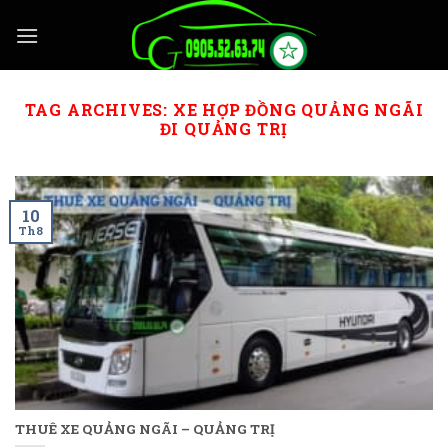
Skip
to
content
TAG ARCHIVES:
XE HỢP ĐỒNG QUẢNG NGÃI
ĐI QUẢNG TRỊ
10
Th8
THUÊ XE QUẢNG NGÃI – QUẢNG TRỊ