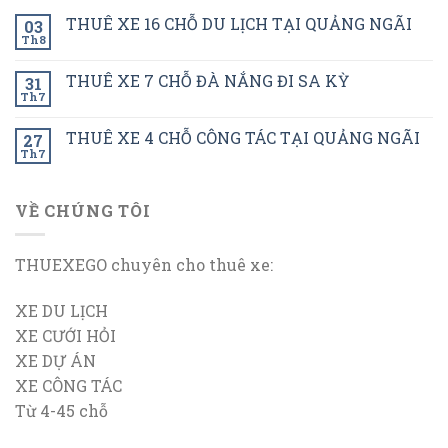
THUÊ XE 16 CHỖ DU LỊCH TẠI QUẢNG NGÃI
03
Th8
THUÊ XE 7 CHỖ ĐÀ NẮNG ĐI SA KỲ
31
Th7
THUÊ XE 4 CHỖ CÔNG TÁC TẠI QUẢNG NGÃI
27
Th7
VỀ CHÚNG TÔI
THUEXEGO chuyên cho thuê xe:
XE DU LỊCH
XE CƯỚI HỎI
XE DỰ ÁN
XE CÔNG TÁC
Từ 4-45 chỗ