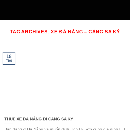
Skip
to
content
TAG ARCHIVES:
XE ĐÀ NẴNG – CẢNG SA KỲ
18
Th6
THUÊ XE ĐÀ NẴNG ĐI CẢNG SA KỲ
Bạn đang ở Đà Nẵng và muốn đi du lịch Lý Sơn cùng gia đình,[...]