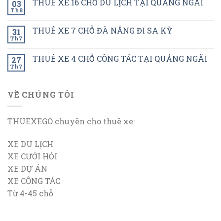
THUÊ XE 16 CHỖ DU LỊCH TẠI QUẢNG NGÃI
03
Th8
THUÊ XE 7 CHỖ ĐÀ NẮNG ĐI SA KỲ
31
Th7
THUÊ XE 4 CHỖ CÔNG TÁC TẠI QUẢNG NGÃI
27
Th7
VỀ CHÚNG TÔI
THUEXEGO chuyên cho thuê xe:
XE DU LỊCH
XE CƯỚI HỎI
XE DỰ ÁN
XE CÔNG TÁC
Từ 4-45 chỗ