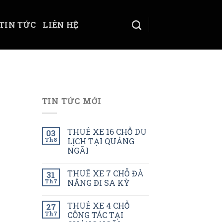
TIN TỨC
LIÊN HỆ
TIN TỨC MỚI
THUÊ XE 16 CHỖ DU
03
Th8
LỊCH TẠI QUẢNG
NGÃI
THUÊ XE 7 CHỖ ĐÀ
31
Th7
NẮNG ĐI SA KỲ
THUÊ XE 4 CHỖ
27
Th7
CÔNG TÁC TẠI