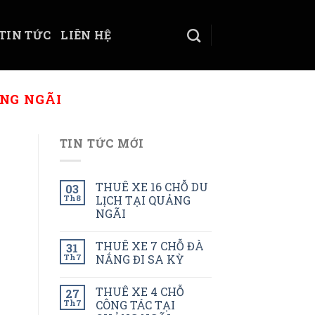
TIN TỨC
LIÊN HỆ
NG NGÃI
TIN TỨC MỚI
THUÊ XE 16 CHỖ DU
03
Th8
LỊCH TẠI QUẢNG
NGÃI
THUÊ XE 7 CHỖ ĐÀ
31
Th7
NẮNG ĐI SA KỲ
THUÊ XE 4 CHỖ
27
Th7
CÔNG TÁC TẠI