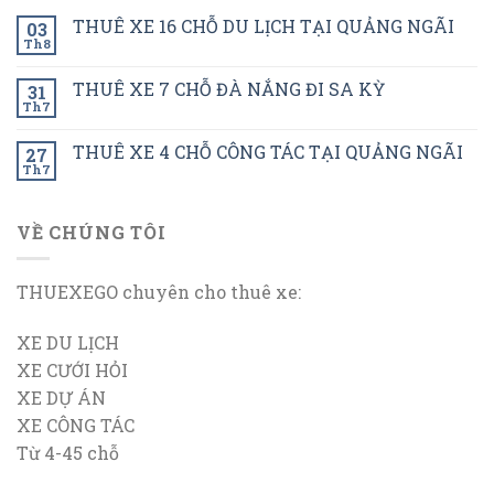
THUÊ XE 16 CHỖ DU LỊCH TẠI QUẢNG NGÃI
03
Th8
THUÊ XE 7 CHỖ ĐÀ NẮNG ĐI SA KỲ
31
Th7
THUÊ XE 4 CHỖ CÔNG TÁC TẠI QUẢNG NGÃI
27
Th7
VỀ CHÚNG TÔI
THUEXEGO chuyên cho thuê xe:
XE DU LỊCH
XE CƯỚI HỎI
XE DỰ ÁN
XE CÔNG TÁC
Từ 4-45 chỗ