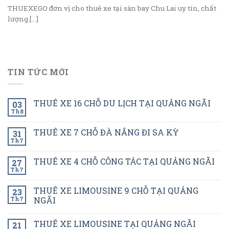
THUEXEGO đơn vị cho thuê xe tại sân bay Chu Lai uy tín, chất
lượng.[...]
TIN TỨC MỚI
THUÊ XE 16 CHỖ DU LỊCH TẠI QUẢNG NGÃI
03
Th8
THUÊ XE 7 CHỖ ĐÀ NẮNG ĐI SA KỲ
31
Th7
THUÊ XE 4 CHỖ CÔNG TÁC TẠI QUẢNG NGÃI
27
Th7
THUÊ XE LIMOUSINE 9 CHỖ TẠI QUẢNG
23
Th7
NGÃI
THUÊ XE LIMOUSINE TẠI QUẢNG NGÃI
21