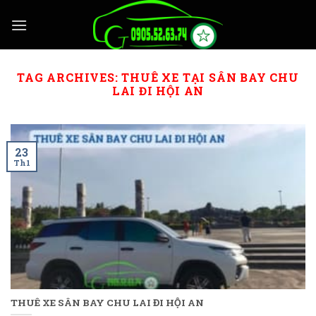
Skip
to
content
TAG ARCHIVES:
THUÊ XE TẠI SÂN BAY CHU
LAI ĐI HỘI AN
23
Th1
THUÊ XE SÂN BAY CHU LAI ĐI HỘI AN