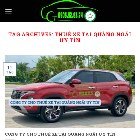
Skip
to
content
TAG ARCHIVES:
THUÊ XE TẠI QUẢNG NGÃI
UY TÍN
11
Th6
CÔNG TY CHO THUÊ XE TẠI QUẢNG NGÃI UY TÍN