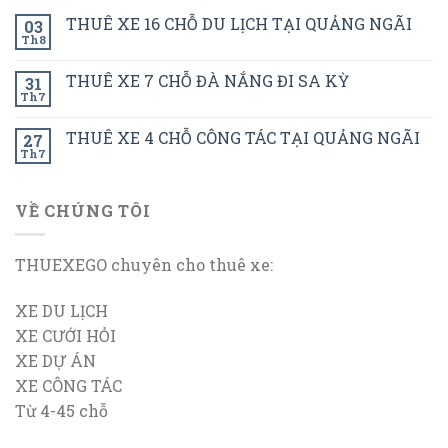
THUÊ XE 16 CHỖ DU LỊCH TẠI QUẢNG NGÃI
03
Th8
THUÊ XE 7 CHỖ ĐÀ NẮNG ĐI SA KỲ
31
Th7
THUÊ XE 4 CHỖ CÔNG TÁC TẠI QUẢNG NGÃI
27
Th7
VỀ CHÚNG TÔI
THUEXEGO chuyên cho thuê xe:
XE DU LỊCH
XE CƯỚI HỎI
XE DỰ ÁN
XE CÔNG TÁC
Từ 4-45 chỗ