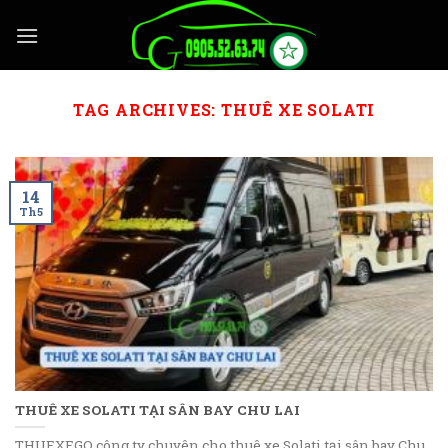
Skip
to
content
TAG ARCHIVES:
THUÊ XE SOLATI
14
Th5
THUÊ XE SOLATI TẠI SÂN BAY CHU LAI
THUEXEGO công ty chuyên cho thuê xe Solati tại sân bay Chu