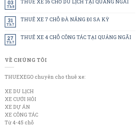
THUÊ XE 16 CHỖ DU LỊCH TẠI QUẢNG NGÃI
03
Th8
THUÊ XE 7 CHỖ ĐÀ NẮNG ĐI SA KỲ
31
Th7
THUÊ XE 4 CHỖ CÔNG TÁC TẠI QUẢNG NGÃI
27
Th7
VỀ CHÚNG TÔI
THUEXEGO chuyên cho thuê xe:
XE DU LỊCH
XE CƯỚI HỎI
XE DỰ ÁN
XE CÔNG TÁC
Từ 4-45 chỗ