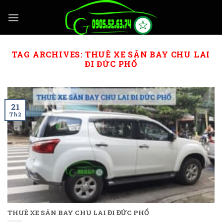
Skip
to
content
TAG ARCHIVES:
THUÊ XE SÂN BAY CHU LAI
ĐI ĐỨC PHỔ
21
Th2
THUÊ XE SÂN BAY CHU LAI ĐI ĐỨC PHỔ