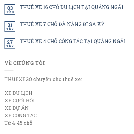
THUÊ XE 16 CHỖ DU LỊCH TẠI QUẢNG NGÃI
03
Th8
THUÊ XE 7 CHỖ ĐÀ NẮNG ĐI SA KỲ
31
Th7
THUÊ XE 4 CHỖ CÔNG TÁC TẠI QUẢNG NGÃI
27
Th7
VỀ CHÚNG TÔI
THUEXEGO chuyên cho thuê xe:
XE DU LỊCH
XE CƯỚI HỎI
XE DỰ ÁN
XE CÔNG TÁC
Từ 4-45 chỗ