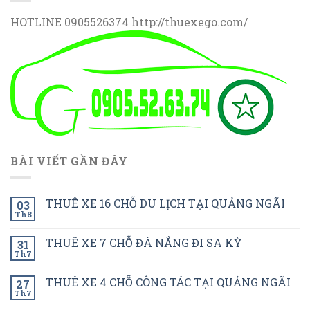
HOTLINE 0905526374 http://thuexego.com/
BÀI VIẾT GẦN ĐÂY
THUÊ XE 16 CHỖ DU LỊCH TẠI QUẢNG NGÃI
03
Th8
THUÊ XE 7 CHỖ ĐÀ NẮNG ĐI SA KỲ
31
Th7
THUÊ XE 4 CHỖ CÔNG TÁC TẠI QUẢNG NGÃI
27
Th7