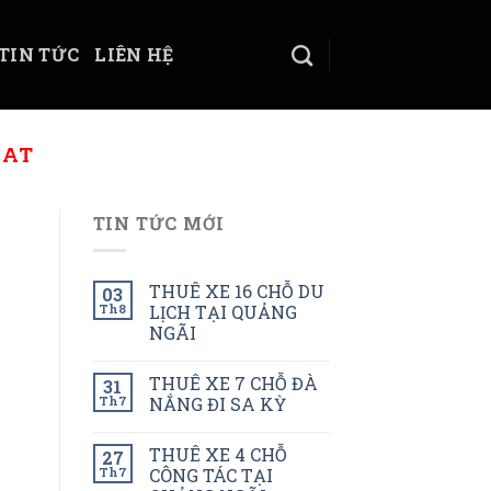
TIN TỨC
LIÊN HỆ
LAT
TIN TỨC MỚI
THUÊ XE 16 CHỖ DU
03
Th8
LỊCH TẠI QUẢNG
NGÃI
THUÊ XE 7 CHỖ ĐÀ
31
Th7
NẮNG ĐI SA KỲ
THUÊ XE 4 CHỖ
27
Th7
CÔNG TÁC TẠI