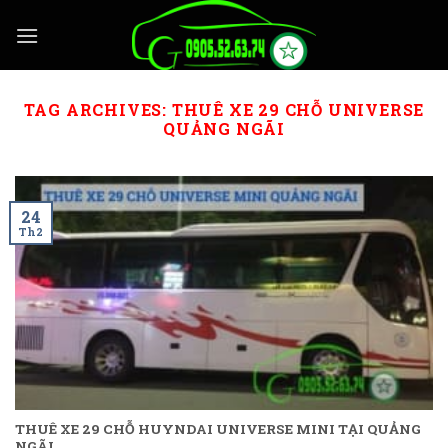
Skip
to
content
TAG ARCHIVES:
THUÊ XE 29 CHỖ UNIVERSE
QUẢNG NGÃI
24
Th2
THUÊ XE 29 CHỖ HUYNDAI UNIVERSE MINI TẠI QUẢNG
NGÃI