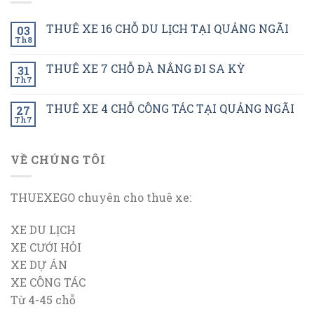
THUÊ XE 16 CHỖ DU LỊCH TẠI QUẢNG NGÃI
03
Th8
THUÊ XE 7 CHỖ ĐÀ NẮNG ĐI SA KỲ
31
Th7
THUÊ XE 4 CHỖ CÔNG TÁC TẠI QUẢNG NGÃI
27
Th7
VỀ CHÚNG TÔI
THUEXEGO chuyên cho thuê xe:
XE DU LỊCH
XE CƯỚI HỎI
XE DỰ ÁN
XE CÔNG TÁC
Từ 4-45 chỗ