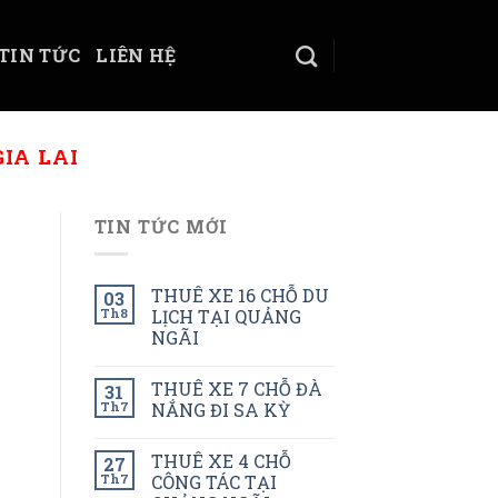
TIN TỨC
LIÊN HỆ
IA LAI
TIN TỨC MỚI
THUÊ XE 16 CHỖ DU
03
Th8
LỊCH TẠI QUẢNG
NGÃI
THUÊ XE 7 CHỖ ĐÀ
31
Th7
NẮNG ĐI SA KỲ
THUÊ XE 4 CHỖ
27
Th7
CÔNG TÁC TẠI