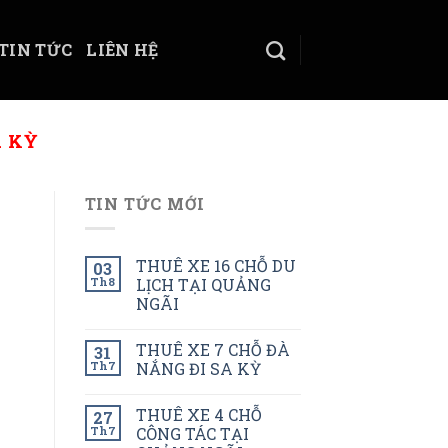
TIN TỨC
LIÊN HỆ
A KỲ
TIN TỨC MỚI
THUÊ XE 16 CHỖ DU
03
Th8
LỊCH TẠI QUẢNG
NGÃI
THUÊ XE 7 CHỖ ĐÀ
31
Th7
NẮNG ĐI SA KỲ
THUÊ XE 4 CHỖ
27
Th7
CÔNG TÁC TẠI