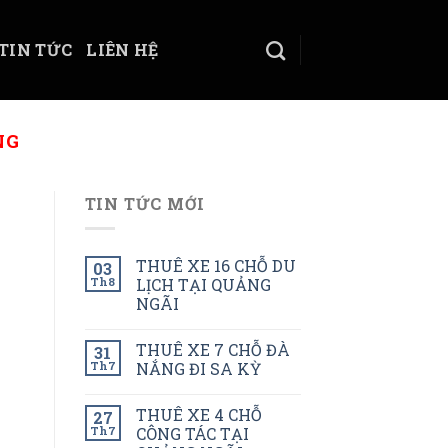
TIN TỨC
LIÊN HỆ
NG
TIN TỨC MỚI
THUÊ XE 16 CHỖ DU
03
Th8
LỊCH TẠI QUẢNG
NGÃI
THUÊ XE 7 CHỖ ĐÀ
31
Th7
NẮNG ĐI SA KỲ
THUÊ XE 4 CHỖ
27
Th7
CÔNG TÁC TẠI