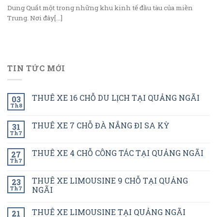
Dung Quất một trong những khu kinh tế đầu tàu của miền
Trung. Nơi đây[...]
TIN TỨC MỚI
THUÊ XE 16 CHỖ DU LỊCH TẠI QUẢNG NGÃI
03
Th8
THUÊ XE 7 CHỖ ĐÀ NẮNG ĐI SA KỲ
31
Th7
THUÊ XE 4 CHỖ CÔNG TÁC TẠI QUẢNG NGÃI
27
Th7
THUÊ XE LIMOUSINE 9 CHỖ TẠI QUẢNG
23
Th7
NGÃI
THUÊ XE LIMOUSINE TẠI QUẢNG NGÃI
21