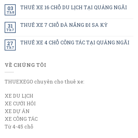
THUÊ XE 16 CHỖ DU LỊCH TẠI QUẢNG NGÃI
03
Th8
THUÊ XE 7 CHỖ ĐÀ NẮNG ĐI SA KỲ
31
Th7
THUÊ XE 4 CHỖ CÔNG TÁC TẠI QUẢNG NGÃI
27
Th7
VỀ CHÚNG TÔI
THUEXEGO chuyên cho thuê xe:
XE DU LỊCH
XE CƯỚI HỎI
XE DỰ ÁN
XE CÔNG TÁC
Từ 4-45 chỗ