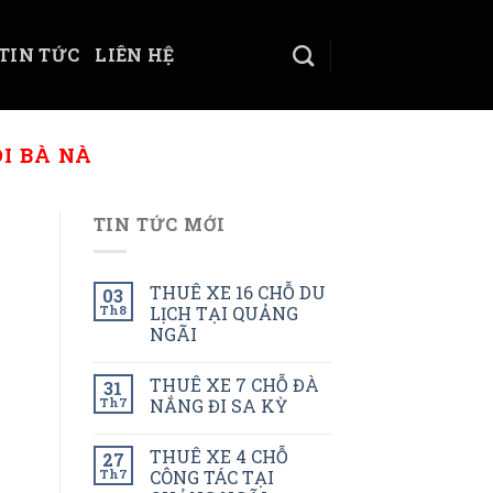
TIN TỨC
LIÊN HỆ
I BÀ NÀ
TIN TỨC MỚI
THUÊ XE 16 CHỖ DU
03
Th8
LỊCH TẠI QUẢNG
NGÃI
THUÊ XE 7 CHỖ ĐÀ
31
Th7
NẮNG ĐI SA KỲ
THUÊ XE 4 CHỖ
27
Th7
CÔNG TÁC TẠI