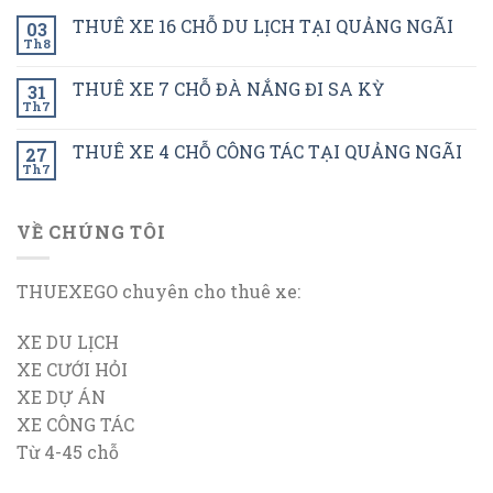
THUÊ XE 16 CHỖ DU LỊCH TẠI QUẢNG NGÃI
03
Th8
THUÊ XE 7 CHỖ ĐÀ NẮNG ĐI SA KỲ
31
Th7
THUÊ XE 4 CHỖ CÔNG TÁC TẠI QUẢNG NGÃI
27
Th7
VỀ CHÚNG TÔI
THUEXEGO chuyên cho thuê xe:
XE DU LỊCH
XE CƯỚI HỎI
XE DỰ ÁN
XE CÔNG TÁC
Từ 4-45 chỗ