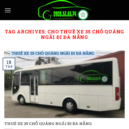
Skip
to
content
TAG ARCHIVES:
CHO THUÊ XE 35 CHỖ QUẢNG
NGÃI ĐI ĐÀ NẴNG
18
Th8
THUÊ XE 35 CHỖ QUẢNG NGÃI ĐI ĐÀ NẴNG