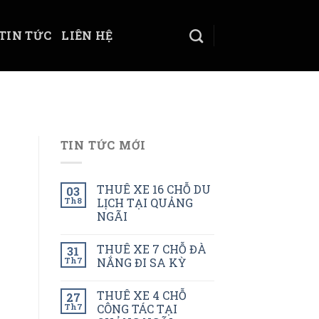
TIN TỨC
LIÊN HỆ
TIN TỨC MỚI
THUÊ XE 16 CHỖ DU
03
Th8
LỊCH TẠI QUẢNG
NGÃI
THUÊ XE 7 CHỖ ĐÀ
31
Th7
NẮNG ĐI SA KỲ
THUÊ XE 4 CHỖ
27
Th7
CÔNG TÁC TẠI