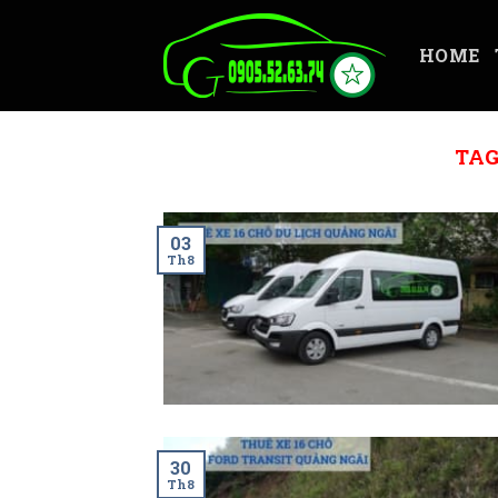
Skip
to
HOME
content
TAG
03
Th8
30
Th8