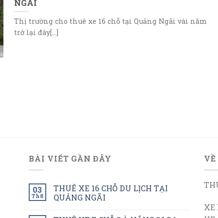
NGÃI
Thị trường cho thuê xe 16 chỗ tại Quảng Ngãi vài năm
trở lại đây[...]
BÀI VIẾT GẦN ĐÂY
VỀ
THU
THUÊ XE 16 CHỖ DU LỊCH TẠI
03
Th8
QUẢNG NGÃI
XE 