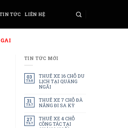
TIN TỨC
LIÊN HỆ
NGAI
TIN TỨC MỚI
THUÊ XE 16 CHỖ DU
03
Th8
LỊCH TẠI QUẢNG
NGÃI
THUÊ XE 7 CHỖ ĐÀ
31
Th7
NẮNG ĐI SA KỲ
THUÊ XE 4 CHỖ
27
Th7
CÔNG TÁC TẠI