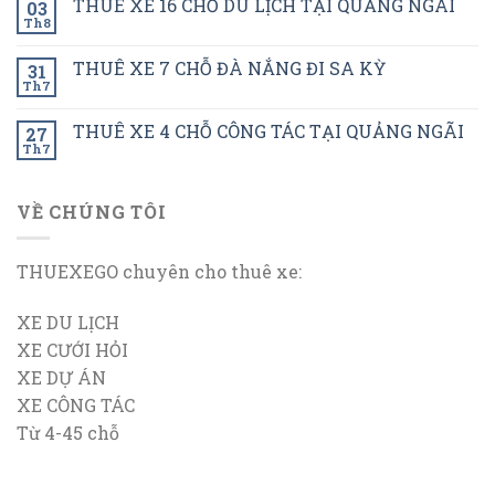
THUÊ XE 16 CHỖ DU LỊCH TẠI QUẢNG NGÃI
03
Th8
THUÊ XE 7 CHỖ ĐÀ NẮNG ĐI SA KỲ
31
Th7
THUÊ XE 4 CHỖ CÔNG TÁC TẠI QUẢNG NGÃI
27
Th7
VỀ CHÚNG TÔI
THUEXEGO chuyên cho thuê xe:
XE DU LỊCH
XE CƯỚI HỎI
XE DỰ ÁN
XE CÔNG TÁC
Từ 4-45 chỗ