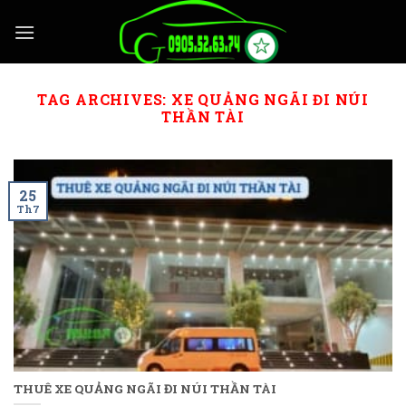
Skip
to
content
TAG ARCHIVES:
XE QUẢNG NGÃI ĐI NÚI
THẦN TÀI
25
Th7
THUÊ XE QUẢNG NGÃI ĐI NÚI THẦN TÀI