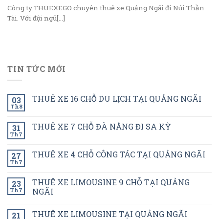
Công ty THUEXEGO chuyên thuê xe Quảng Ngãi đi Núi Thần
Tài. Với đội ngũ[...]
TIN TỨC MỚI
THUÊ XE 16 CHỖ DU LỊCH TẠI QUẢNG NGÃI
03
Th8
THUÊ XE 7 CHỖ ĐÀ NẮNG ĐI SA KỲ
31
Th7
THUÊ XE 4 CHỖ CÔNG TÁC TẠI QUẢNG NGÃI
27
Th7
THUÊ XE LIMOUSINE 9 CHỖ TẠI QUẢNG
23
Th7
NGÃI
THUÊ XE LIMOUSINE TẠI QUẢNG NGÃI
21