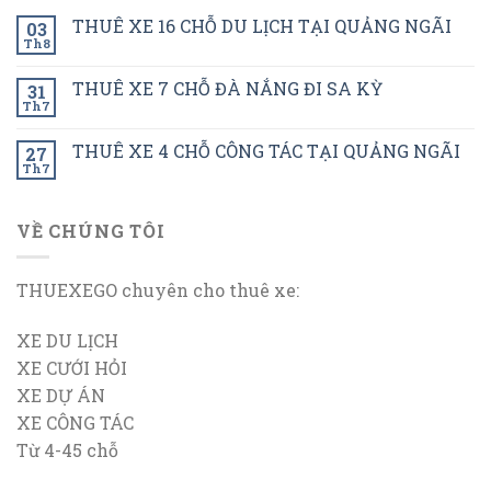
THUÊ XE 16 CHỖ DU LỊCH TẠI QUẢNG NGÃI
03
Th8
THUÊ XE 7 CHỖ ĐÀ NẮNG ĐI SA KỲ
31
Th7
THUÊ XE 4 CHỖ CÔNG TÁC TẠI QUẢNG NGÃI
27
Th7
VỀ CHÚNG TÔI
THUEXEGO chuyên cho thuê xe:
XE DU LỊCH
XE CƯỚI HỎI
XE DỰ ÁN
XE CÔNG TÁC
Từ 4-45 chỗ