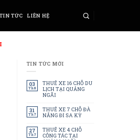
TIN TỨC
LIÊN HỆ
I
TIN TỨC MỚI
THUÊ XE 16 CHỖ DU
03
Th8
LỊCH TẠI QUẢNG
NGÃI
THUÊ XE 7 CHỖ ĐÀ
31
Th7
NẮNG ĐI SA KỲ
THUÊ XE 4 CHỖ
27
Th7
CÔNG TÁC TẠI