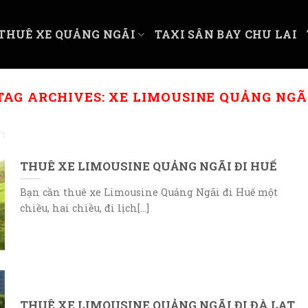
THUÊ XE QUẢNG NGÃI
TAXI SÂN BAY CHU LAI
TAG ARCHIVES:
XE LIMOUSINE QUẢNG NGÃ
THUÊ XE LIMOUSINE QUẢNG NGÃI ĐI HUẾ
Bạn cần thuê xe Limousine Quảng Ngãi đi Huế một
chiều, hai chiều, đi lịch[...]
THUÊ XE LIMOUSINE QUẢNG NGÃI ĐI ĐÀ LẠT