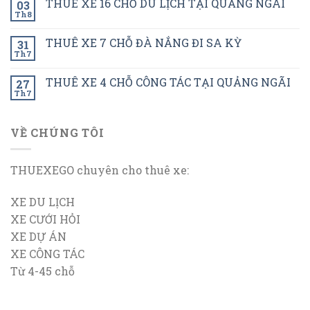
THUÊ XE 16 CHỖ DU LỊCH TẠI QUẢNG NGÃI
03
Th8
THUÊ XE 7 CHỖ ĐÀ NẮNG ĐI SA KỲ
31
Th7
THUÊ XE 4 CHỖ CÔNG TÁC TẠI QUẢNG NGÃI
27
Th7
VỀ CHÚNG TÔI
THUEXEGO chuyên cho thuê xe:
XE DU LỊCH
XE CƯỚI HỎI
XE DỰ ÁN
XE CÔNG TÁC
Từ 4-45 chỗ