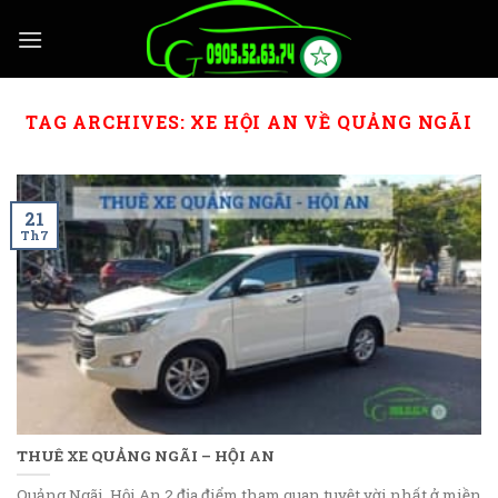
Skip
to
content
TAG ARCHIVES:
XE HỘI AN VỀ QUẢNG NGÃI
21
Th7
THUÊ XE QUẢNG NGÃI – HỘI AN
Quảng Ngãi, Hội An 2 địa điểm tham quan tuyệt vời nhất ở miền