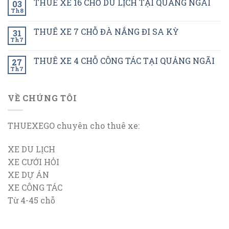
THUÊ XE 16 CHỖ DU LỊCH TẠI QUẢNG NGÃI
03
Th8
THUÊ XE 7 CHỖ ĐÀ NẮNG ĐI SA KỲ
31
Th7
THUÊ XE 4 CHỖ CÔNG TÁC TẠI QUẢNG NGÃI
27
Th7
VỀ CHÚNG TÔI
THUEXEGO chuyên cho thuê xe:
XE DU LỊCH
XE CƯỚI HỎI
XE DỰ ÁN
XE CÔNG TÁC
Từ 4-45 chỗ