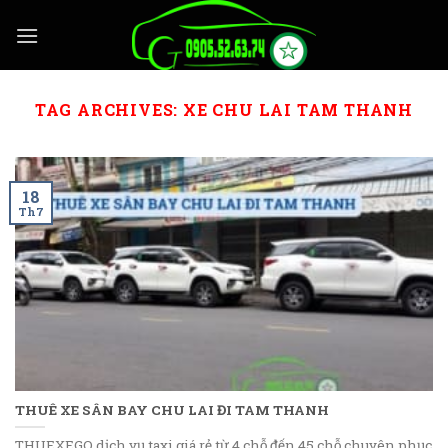
Skip
to
content
TAG ARCHIVES:
XE CHU LAI TAM THANH
18
Th7
THUÊ XE SÂN BAY CHU LAI ĐI TAM THANH
THUEXEGO dịch vụ taxi giá rẻ từ 4 chỗ đến 45 chỗ chuyên phục