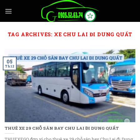
Skip
to
content
TAG ARCHIVES:
XE CHU LAI ĐI DUNG QUẤT
05
Th12
THUÊ XE 29 CHỖ SÂN BAY CHU LAI ĐI DUNG QUẤT
THUEXEGO đơn vị cho thuê xe 29 chỗ sân bay Chu Lai đi Dung