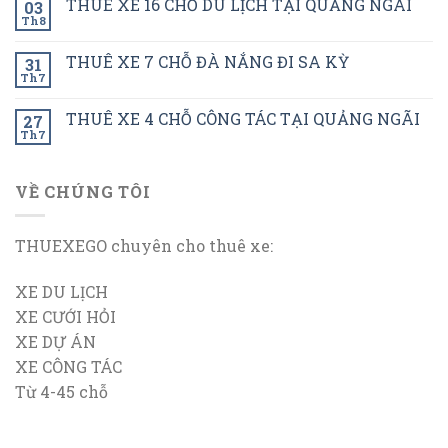
THUÊ XE 16 CHỖ DU LỊCH TẠI QUẢNG NGÃI
03
Th8
THUÊ XE 7 CHỖ ĐÀ NẮNG ĐI SA KỲ
31
Th7
THUÊ XE 4 CHỖ CÔNG TÁC TẠI QUẢNG NGÃI
27
Th7
VỀ CHÚNG TÔI
THUEXEGO chuyên cho thuê xe:
XE DU LỊCH
XE CƯỚI HỎI
XE DỰ ÁN
XE CÔNG TÁC
Từ 4-45 chỗ