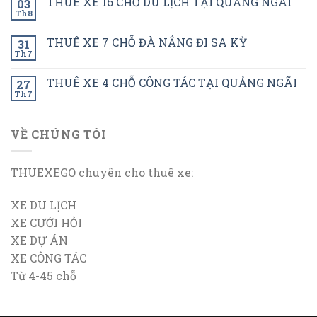
THUÊ XE 16 CHỖ DU LỊCH TẠI QUẢNG NGÃI
03
Th8
THUÊ XE 7 CHỖ ĐÀ NẮNG ĐI SA KỲ
31
Th7
THUÊ XE 4 CHỖ CÔNG TÁC TẠI QUẢNG NGÃI
27
Th7
VỀ CHÚNG TÔI
THUEXEGO chuyên cho thuê xe:
XE DU LỊCH
XE CƯỚI HỎI
XE DỰ ÁN
XE CÔNG TÁC
Từ 4-45 chỗ