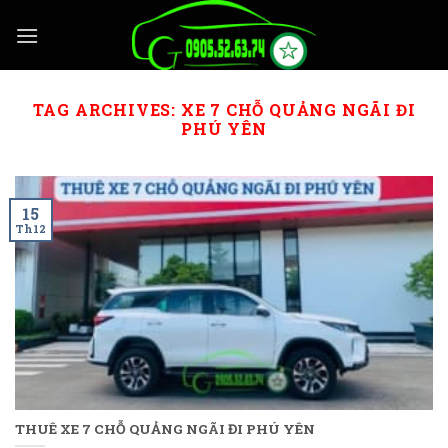
Skip
to
content
TAG ARCHIVES:
XE 7 CHỖ QUẢNG NGÃI ĐI
PHÚ YÊN
15
Th12
THUÊ XE 7 CHỖ QUẢNG NGÃI ĐI PHÚ YÊN