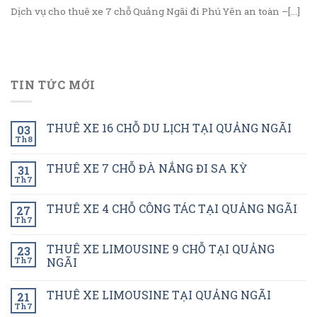
Dịch vụ cho thuê xe 7 chỗ Quảng Ngãi đi Phú Yên an toàn –[...]
TIN TỨC MỚI
THUÊ XE 16 CHỖ DU LỊCH TẠI QUẢNG NGÃI
03
Th8
THUÊ XE 7 CHỖ ĐÀ NẮNG ĐI SA KỲ
31
Th7
THUÊ XE 4 CHỖ CÔNG TÁC TẠI QUẢNG NGÃI
27
Th7
THUÊ XE LIMOUSINE 9 CHỖ TẠI QUẢNG
23
Th7
NGÃI
THUÊ XE LIMOUSINE TẠI QUẢNG NGÃI
21
Th7