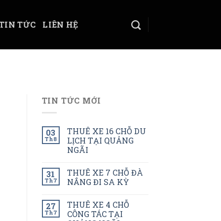
TIN TỨC
LIÊN HỆ
TIN TỨC MỚI
THUÊ XE 16 CHỖ DU
03
Th8
LỊCH TẠI QUẢNG
NGÃI
THUÊ XE 7 CHỖ ĐÀ
31
Th7
NẮNG ĐI SA KỲ
THUÊ XE 4 CHỖ
27
Th7
CÔNG TÁC TẠI