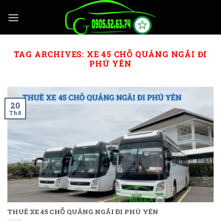
Skip
to
content
TAG ARCHIVES:
XE 45 CHỖ QUẢNG NGÃI ĐI
PHÚ YÊN
20
Th8
THUÊ XE 45 CHỖ QUẢNG NGÃI ĐI PHÚ YÊN