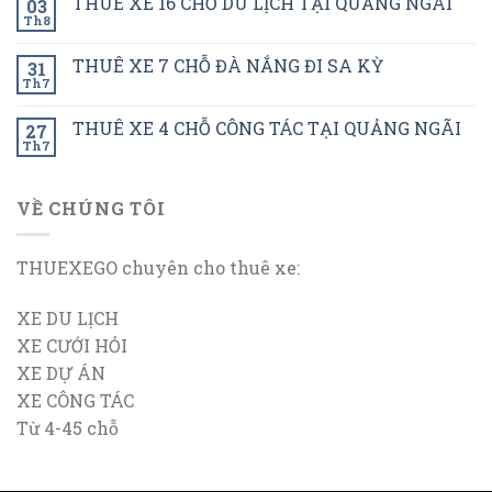
THUÊ XE 16 CHỖ DU LỊCH TẠI QUẢNG NGÃI
03
Th8
THUÊ XE 7 CHỖ ĐÀ NẮNG ĐI SA KỲ
31
Th7
THUÊ XE 4 CHỖ CÔNG TÁC TẠI QUẢNG NGÃI
27
Th7
VỀ CHÚNG TÔI
THUEXEGO chuyên cho thuê xe:
XE DU LỊCH
XE CƯỚI HỎI
XE DỰ ÁN
XE CÔNG TÁC
Từ 4-45 chỗ