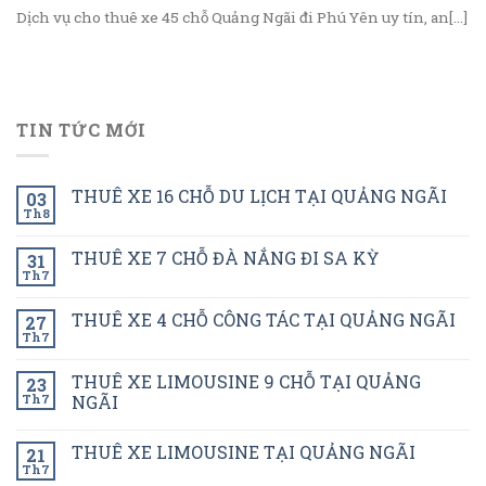
Dịch vụ cho thuê xe 45 chỗ Quảng Ngãi đi Phú Yên uy tín, an[...]
TIN TỨC MỚI
THUÊ XE 16 CHỖ DU LỊCH TẠI QUẢNG NGÃI
03
Th8
THUÊ XE 7 CHỖ ĐÀ NẮNG ĐI SA KỲ
31
Th7
THUÊ XE 4 CHỖ CÔNG TÁC TẠI QUẢNG NGÃI
27
Th7
THUÊ XE LIMOUSINE 9 CHỖ TẠI QUẢNG
23
Th7
NGÃI
THUÊ XE LIMOUSINE TẠI QUẢNG NGÃI
21
Th7