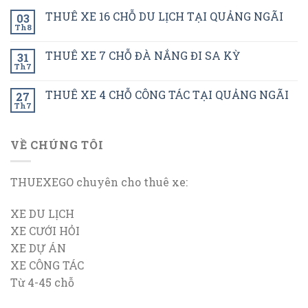
THUÊ XE 16 CHỖ DU LỊCH TẠI QUẢNG NGÃI
03
Th8
THUÊ XE 7 CHỖ ĐÀ NẮNG ĐI SA KỲ
31
Th7
THUÊ XE 4 CHỖ CÔNG TÁC TẠI QUẢNG NGÃI
27
Th7
VỀ CHÚNG TÔI
THUEXEGO chuyên cho thuê xe:
XE DU LỊCH
XE CƯỚI HỎI
XE DỰ ÁN
XE CÔNG TÁC
Từ 4-45 chỗ