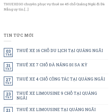
THUEXEGO chuyên phục vụ thuê xe 45 chỗ Quảng Ngãi đi Đà
Nẵng uy tín.[...]
TIN TỨC MỚI
THUÊ XE 16 CHỖ DU LỊCH TẠI QUẢNG NGÃI
03
Th8
THUÊ XE 7 CHỖ ĐÀ NẮNG ĐI SA KỲ
31
Th7
THUÊ XE 4 CHỖ CÔNG TÁC TẠI QUẢNG NGÃI
27
Th7
THUÊ XE LIMOUSINE 9 CHỖ TẠI QUẢNG
23
Th7
NGÃI
THUÊ XE LIMOUSINE TẠI QUẢNG NGÃI
21