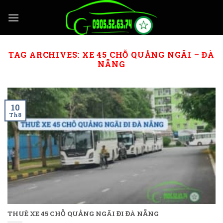
Skip
to
content
TAG ARCHIVES:
XE 45 CHỖ QUẢNG NGÃI – ĐÀ
NẴNG
10
Th8
THUÊ XE 45 CHỖ QUẢNG NGÃI ĐI ĐÀ NẴNG