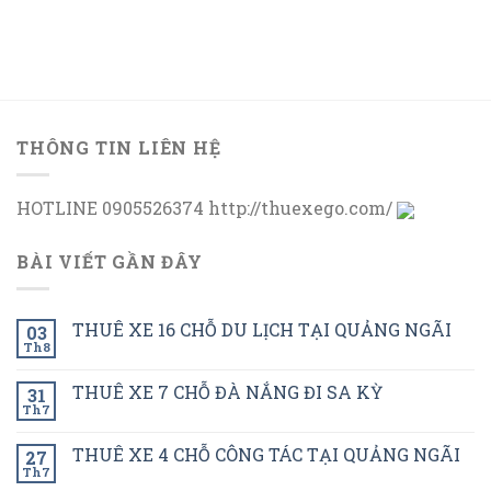
THÔNG TIN LIÊN HỆ
HOTLINE 0905526374 http://thuexego.com/
BÀI VIẾT GẦN ĐÂY
THUÊ XE 16 CHỖ DU LỊCH TẠI QUẢNG NGÃI
03
Th8
THUÊ XE 7 CHỖ ĐÀ NẮNG ĐI SA KỲ
31
Th7
THUÊ XE 4 CHỖ CÔNG TÁC TẠI QUẢNG NGÃI
27
Th7