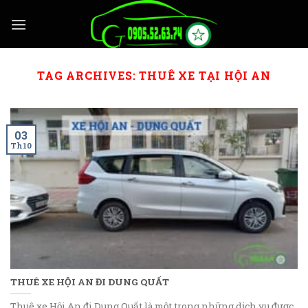
Skip
to
content
TAG ARCHIVES:
THUÊ XE TẠI HỘI AN
03
Th10
THUÊ XE HỘI AN ĐI DUNG QUẤT
Thuê xe Hội An đi Dung Quất là một trong những dịch vụ được