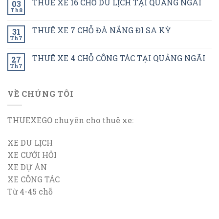
THUÊ XE 16 CHỖ DU LỊCH TẠI QUẢNG NGÃI
03
Th8
THUÊ XE 7 CHỖ ĐÀ NẮNG ĐI SA KỲ
31
Th7
THUÊ XE 4 CHỖ CÔNG TÁC TẠI QUẢNG NGÃI
27
Th7
VỀ CHÚNG TÔI
THUEXEGO chuyên cho thuê xe:
XE DU LỊCH
XE CƯỚI HỎI
XE DỰ ÁN
XE CÔNG TÁC
Từ 4-45 chỗ